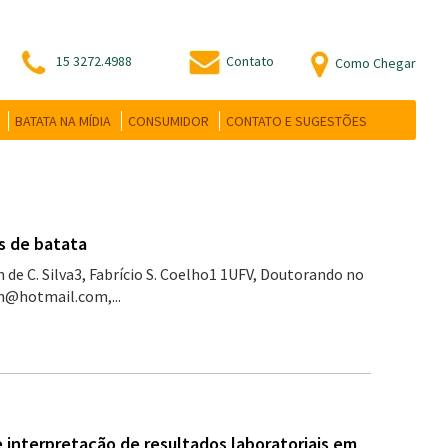
15 3272.4988
Contato
Como Chegar
BATATA NA MÍDIA
CONSUMIDOR
CONTATO E SUGESTÕES
s de batata
de C. Silva3, Fabrício S. Coelho1 1UFV, Doutorando no
n@hotmail.com,...
 interpretação de resultados laboratoriais em