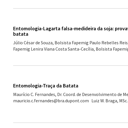
Entomologia-Lagarta falsa-medideira da soja: prov
batata
Júlio César de Souza, Bolsista Fapemig Paulo Rebelles Reis
Fapemig Lenira Viana Costa Santa-Cecília, Bolsista Fapemig
Entomologia-Traça da Batata
Maurício C. Fernandes, Dr. Coord. de Desenvolvimento de M
mauricio.c.fernandes@bra.dupont.com Luiz W. Braga, MSc.