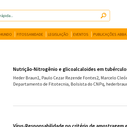
 MUNDO
FITOSSANIDADE
LEGISLAÇÃO
EVENTOS
PUBLICAÇÕES ABBA
Nutrição-Nitrogênio e glicoalcaloides em tubérculo
Heder Braun1, Paulo Cezar Rezende Fontes2, Marcelo Cleón 
Departamento de Fitotecnia, Bolsista do CNPq, hederbrau
Vírus-Responsabilidade no critério de amostragem e