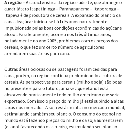
A região
– A característica da região sudeste, que abrange o
quadrilátero Itapetininga – Paranapanema – Itaporanga –
Itapeva é de produtora de cereais. A expansão do plantio da
cana-deaçúcar iniciou-se há três anos naturalmente
impulsionada pelas boas condições econômicas do açúcar e
álcool. Paralelamente, ocorreu nos três últimos anos,
notadamente no ano 2005, problemas com os preços dos
cereais, o que fez um certo número de agricultores
arrendarem suas áreas para cana.
Outras áreas ociosas ou de pastagens foram cedidas para
cana, porém, na região continua predominando a cultura de
cereais. As perspectivas para cereais (milho e soja) são boas
no presente e para o futuro, uma vez que etanol está
absorvendo praticamente todo milho americano que seria
exportado. Com isso o preço do milho já está subindo a altas
taxas nos mercados. A soja está em alta no mercado mundial,
estimulando também seu plantio. O consumo do etanol no
mundo está fazendo preços do milho e da soja aumentarem
(etanol favorecendo os cereais), estimulando seu plantio.