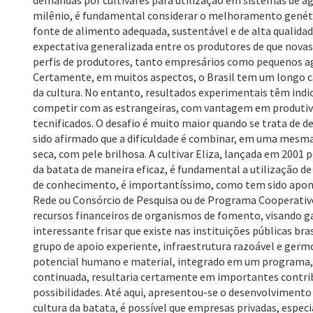
demandas por cultivares para utilização em sistemas de agr
milênio, é fundamental considerar o melhoramento genéti
fonte de alimento adequada, sustentável e de alta quali
expectativa generalizada entre os produtores de que novas
perfis de produtores, tanto empresários como pequenos agr
Certamente, em muitos aspectos, o Brasil tem um longo ca
da cultura. No entanto, resultados experimentais têm indi
competir com as estrangeiras, com vantagem em produtivi
tecnificados. O desafio é muito maior quando se trata de d
sido afirmado que a dificuldade é combinar, em uma mesma c
seca, com pele brilhosa. A cultivar Eliza, lançada em 2001
da batata de maneira eficaz, é fundamental a utilização de
de conhecimento, é importantíssimo, como tem sido aponta
Rede ou Consórcio de Pesquisa ou de Programa Cooperativo,
recursos financeiros de organismos de fomento, visando ga
interessante frisar que existe nas instituições públicas b
grupo de apoio experiente, infraestrutura razoável e ger
potencial humano e material, integrado em um programa, c
continuada, resultaria certamente em importantes contri
possibilidades. Até aqui, apresentou-se o desenvolvimento d
cultura da batata, é possível que empresas privadas, espec