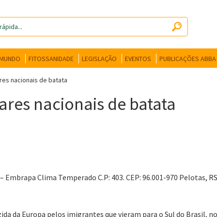
 MUNDO
FITOSSANIDADE
LEGISLAÇÃO
EVENTOS
PUBLICAÇÕES ABBA
res nacionais de batata
ares nacionais de batata
– Embrapa Clima Temperado C.P: 403. CEP: 96.001-970 Pelotas, R
da da Europa pelos imigrantes que vieram para o Sul do Brasil, n