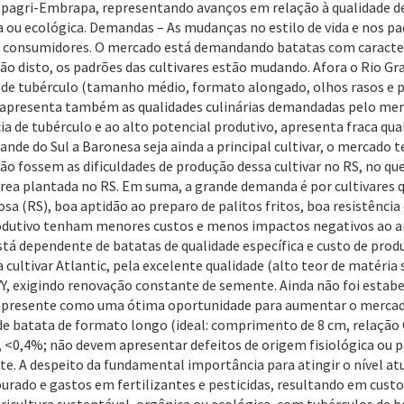
a Epagri-Embrapa, representando avanços em relação à qualidade de
 ou ecológica. Demandas – As mudanças no estilo de vida e nos p
s consumidores. O mercado está demandando batatas com caracterí
ão disto, os padrões das cultivares estão mudando. Afora o Rio Gr
ia de tubérculo (tamanho médio, formato alongado, olhos rasos e pe
 apresenta também as qualidades culinárias demandadas pelo merc
ia de tubérculo e ao alto potencial produtivo, apresenta fraca qua
nde do Sul a Baronesa seja ainda a principal cultivar, o mercado t
 Não fossem as dificuldades de produção dessa cultivar no RS, no qu
área plantada no RS. Em suma, a grande demanda é por cultivares 
sa (RS), boa aptidão ao preparo de palitos fritos, boa resistênci
produtivo tenham menores custos e menos impactos negativos ao
está dependente de batatas de qualidade específica e custo de pro
 cultivar Atlantic, pela excelente qualidade (alto teor de matéria s
Y, exigindo renovação constante de semente. Ainda não foi estabe
 apresente como uma ótima oportunidade para aumentar o mercado
s de batata de formato longo (ideal: comprimento de 8 cm, relação 
s, <0,4%; não devem apresentar defeitos de origem fisiológica ou p
A despeito da fundamental importância para atingir o nível atual 
urado e gastos em fertilizantes e pesticidas, resultando em cus