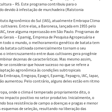
icultura – RS. Este programa contribuiu para o
ado devido à infestação de murchadeira (Ralstonia
tituto Agronômico do Sul (IAS), atualmente Embrapa Clima
ltivares. Entre elas, a Baronesa, lançada em 1955 pelo
lo IAC, teve alguma repercussão em São Paulo. Programas de
as Gerais – Epamig, Empresa de Pesquisa Agropecuária e
 Em todo o mundo, o melhoramento genético de batata tem
o da batata cultivada comercialmente tornam o seu
 o intercruzamento entre duas cultivares gera progênie
combinar dezenas de características. Mas mesmo assim,
-se considerar que houve sucesso no que se refere a
adaptação agronômica às condições subtropicais
da Embrapa, Emgopa, Epagri, Epamig, Fepagro, IAC, Iapar,
o aumentou. Pelo contrário, alguns deles estão em ritmo
ropa, onde o clima é temperado propriamente dito, o
no impacto positivo no setor produtivo. Inicialmente, o
indo boa resistência de campo a doenças e pragas e menor
nos esquemas de seleção, resultando na liberação das