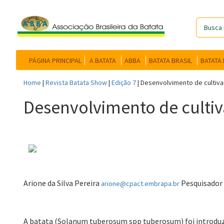
PÁGINA PRINCIPAL
A BATATA
ABBA
BATATA BRASIL
BATATA
Home
|
Revista Batata Show
|
Edição 7
|
Desenvolvimento de cultiva
Desenvolvimento de cultiv
Arione da Silva Pereira
Pesquisador 
arione@cpact.embrapa.br
A batata (Solanum tuberosum spp tuberosum) foi introduzi