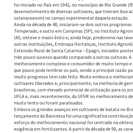
foi iniciado no País em 1942, no município de Rio Grande (
desenvolvimento de diversas cultivares, que tiveram boa a
solanacearum) no campo experimental daquela estação.
Ainda na década de 40, iniciaram-se dois outros program
Temperado, e outro em Campinas (SP), no Instituto Agronô
IAS, obteve o maior êxito e, ainda hoje, predomina nas lav
outras instituições, Embrapa Hortaliças, Instituto Agron
Extensão Rural de Santa Catarina – Epagri, iniciados po
tido pouco sucesso quando comparado a outras culturas. A
melhoramento complexo e consumidor de muito tempo e ene
que pouco pode lembrar os pais, sendo a principal razão p
muito progresso tem sido feito. Muito embora o melhorame
cultivares liberados e, principalmente, na melhoria de g
brasileiras, com elevado potencial de utilização para os
UFLA e, mais recentemente, da UFSM no melhoramento de b
muito lento ou foram paralisados.
Embora os grandes avanços em cultivares de batata no Br
lançamento da Baronesa foi uma significativa contribuição 
esforço do melhoramento nacional foi centrado na obtenção
exigência em fertilizantes. A partir da década de 90, as ca