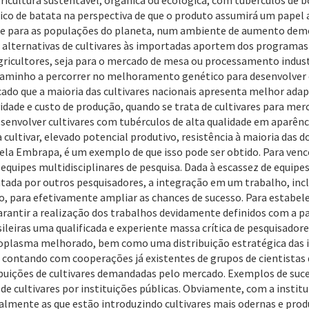
icultura sustentável, orgânica ou ecológica, com tubérculos de bo
co de batata na perspectiva de que o produto assumirá um pape
dade para as populações do planeta, num ambiente de aumento dem
 alternativas de cultivares às importadas aportem dos programas 
icultores, seja para o mercado de mesa ou processamento industri
minho a percorrer no melhoramento genético para desenvolver cu
cado que a maioria das cultivares nacionais apresenta melhor ada
dade e custo de produção, quando se trata de cultivares para me
esenvolver cultivares com tubérculos de alta qualidade em aparênc
ultivar, elevado potencial produtivo, resistência à maioria das d
 pela Embrapa, é um exemplo de que isso pode ser obtido. Para ven
 equipes multidisciplinares de pesquisa. Dada à escassez de equipe
da por outros pesquisadores, a integração em um trabalho, inclu
 para efetivamente ampliar as chances de sucesso. Para estabelec
rantir a realização dos trabalhos devidamente definidos com a pa
rasileiras uma qualificada e experiente massa crítica de pesquisad
moplasma melhorado, bem como uma distribuição estratégica das in
ontando com cooperações já existentes de grupos de cientistas d
buições de cultivares demandadas pelo mercado. Exemplos de suc
e cultivares por instituições públicas. Obviamente, com a institui
ialmente as que estão introduzindo cultivares mais odernas e prod