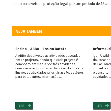
sendo passíveis de proteção legal por um período de 15 an
VEJA TAMBÉM
Ensino – ABBA – Ensino Batata
Informalid
A ABBA desenvolve as atividades baseadas
Igor P. Wil
em 16 projetos, sendo que cada projeto é
doutorando 
composto em média por três atividades
da Faculdade
consideradas prioritárias. No caso do Projeto
conselheiro
Ensino, as atividades prioritáriassão: estágios
e consultor 
para estudantes, informações...
atividades...
LER
LER