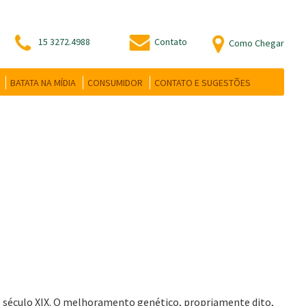
15 3272.4988
Contato
Como Chegar
BATATA NA MÍDIA
CONSUMIDOR
CONTATO E SUGESTÕES
S
o século XIX. O melhoramento genético, propriamente dito,