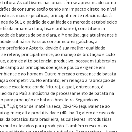
 fritura. As cultivares nacionais têm se apresentado como
adrões de consumo estão tendo um impacto direto no nível
sticas mais específicas, principalmente relacionadas à
ande do Sul, o padrão de qualidade de mercado estabelecido
lícula amarela clara, lisa e brilhante), constituem a
ado de batata de pele clara, a Monalisa, que atualmente é
lidade culinária. Para os consumidores gaúchos, a
em preferido a Asterix, devido à sua melhor qualidade
e se refere, principalmente, ao manejo de brotação e ciclo
que, além de alto potencial produtivo, possuam tubérculos
a de campo às principais doenças e pouco exigente em
 ambiente e ao homem. Outro mercado crescente de batata
dução competitivo. No entanto, em relação à fabricação de
eca e excelente cor de fritura), a qual, entretanto, é
lecida no País a indústria de processamento de batata na
 para produção de batata brasileira. Segundo as
C/L ³ 1,8); teor de matéria seca, 20-24% (equivalente ao
atogênica; alta produtividade (40t.ha-1); além de custo de
da bataticultura brasileira, as cultivares introduzidas
tos muito elevados para produção. Também crescem as