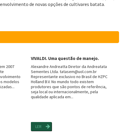
senvolvimento de novas opções de cultivares batata.
VIVALDI. Uma questão de manejo.
 em 2007
Alexandre Andreatta Diretor da Andreatata
ste
Sementes Ltda. tatasem@uol.com.br
nvolvimento
Representante exclusivo no Brasil de HZPC
nos modelos
Holland B.V. No mundo todo existem
izadas...
produtores que são pontos de referência,
seja local ou internacionalmente, pela
qualidade aplicada em...
LER