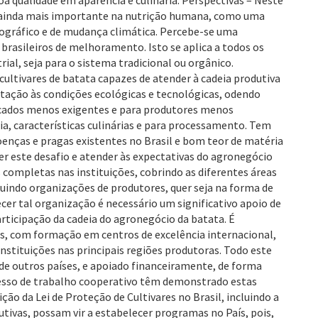
a qualidade em aparência e culinária. Perspectivas – Neste
l ainda mais importante na nutrição humana, como uma
ográfico e de mudança climática. Percebe-se uma
brasileiros de melhoramento. Isto se aplica a todos os
al, seja para o sistema tradicional ou orgânico.
ltivares de batata capazes de atender à cadeia produtiva
ptação às condições ecológicas e tecnológicas, odendo
rcados menos exigentes e para produtores menos
ia, características culinárias e para processamento. Tem
oenças e pragas existentes no Brasil e bom teor de matéria
cer este desafio e atender às expectativas do agronegócio
s completas nas instituições, cobrindo as diferentes áreas
indo organizações de produtores, quer seja na forma de
er tal organização é necessário um significativo apoio de
rticipação da cadeia do agronegócio da batata. É
ores, com formação em centros de excelência internacional,
stituições nas principais regiões produtoras. Todo este
e outros países, e apoiado financeiramente, de forma
esso de trabalho cooperativo têm demonstrado estas
ção da Lei de Proteção de Cultivares no Brasil, incluindo a
utivas, possam vir a estabelecer programas no País, pois,