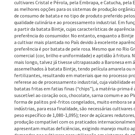
cultivares Cristal e Pérola, pela Embrapa, e Catucha, pel
as melhores opções para os sistemas de produção orgânica
de consumo de batata e no tipo de produto preferido pelo
qualidade culinária e ao processamento industrial. Em funç
a partir da batata Bintje, cujas características de aparênc
preferência do consumidor. No entanto, enquanto a Bintje
a cultivar mais plantada no País devido à excelente aparênc
preferência é por batata de pele rosa. Mesmo que no Rio Gra
comercial (cor, brilho e uniformidade) e aptidão à fritura.
mais longo, talvez já tivesse ultrapassado a Baronesa em 
assemelhados à batata Bintje, tendo película amarela ou ro
fertilizantes, resultando em materiais que no processo 
referese ao de processamento industrial, cuja viabilidade 
batatas fritas em fatias finas (“chips”), a matéria-prima é a
suscetível ao coração oco, chocolate, sarna comum e ao PV
forma de palitos pré-fritos congelados, muito embora se
indústrias, para essa finalidade, são necessárias cultivare
peso específico de 1,080-1,095); teor de açúcares redutore
produção compatível com os praticados internacionalmente. 
apresentam muitas deficiências, exigindo manejo muito ap