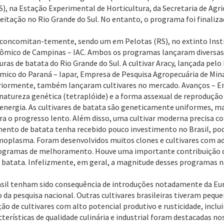
RS), na Estação Experimental de Horticultura, da Secretaria de Agr
ceitação no Rio Grande do Sul. No entanto, o programa foi finaliz
as concomitan-temente, sendo um em Pelotas (RS), no extinto Ins
mico de Campinas – IAC. Ambos os programas lançaram diversas cu
ouras de batata do Rio Grande do Sul. A cultivar Aracy, lançada pe
ômico do Paraná – Iapar, Empresa de Pesquisa Agropecuária de Min
steriormente, também lançaram cultivares no mercado. Avanços –
 natureza genética (tetraplóide) e a forma assexual de reproduçã
rgia. As cultivares de batata são geneticamente uniformes, mas
ara o progresso lento. Além disso, uma cultivar moderna precisa 
nto de batata tenha recebido pouco investimento no Brasil, pode
ermoplasma. Foram desenvolvidos muitos clones e cultivares com 
 programas de melhoramento. Houve uma importante contribuição 
atata. Infelizmente, em geral, a magnitude desses programas nã
asil tenham sido consequência de introduções notadamente da Eu
da pesquisa nacional. Outras cultivares brasileiras tiveram peque
 de cultivares com alto potencial produtivo e rusticidade, inclu
racterísticas de qualidade culinária e industrial foram destacadas 