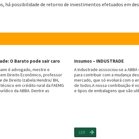
os, há possibilidade de retorno de investimentos efetuados em de
ade: O Barato pode sair caro
Insumos – INDUSTRADE
dmann é advogado, mestre e
A Industrade asssociou-se a ABBA
em Direito Econômico, professor
para contribuir com a mudança de
 de Direito Izabela Hendrix/ BH,
mercado, que só evoluirá com o e
 técnico em crédito rural da FAEMG
de todos.A nossa contribuição é 
jurídico da ABBA. Dentre as
e tipos de embalagens que são util
LER