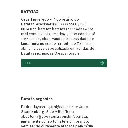
BATATAZ
CezarFigueredo – Proprietário do
BatatazTeresina-PI(86) 3232.5566 / (86)
8824.0221batataz.batatas.recheadas@hot
mail.comcezarfigueredo@yahoo.com.br Há
treze anos, observando a necessidade de
lançar uma novidade na noite de Teresina,
abri uma casa especializada em vendas de
batatas recheadas.O espantoso é...
LER
Batata orgânica
Pedro Hayashi – jarril@uol.com.br Joop
Stontemborg, Sítio A Boa Terra –
aboaterra@aboaterra.com.br A batata,
juntamente com o tomate e o morango,
vem sendo duramente atacada pela mídia