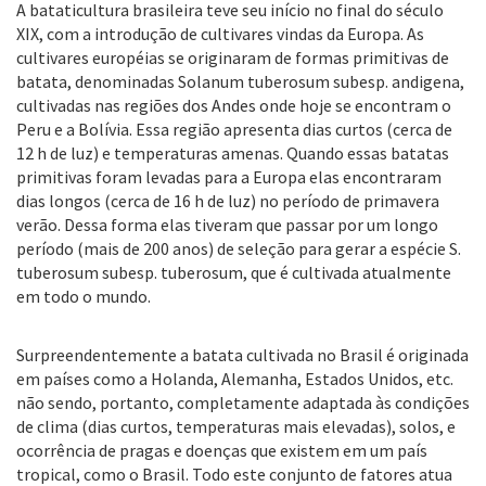
A bataticultura brasileira teve seu início no final do século
XIX, com a introdução de cultivares vindas da Europa. As
cultivares européias se originaram de formas primitivas de
batata, denominadas Solanum tuberosum subesp. andigena,
cultivadas nas regiões dos Andes onde hoje se encontram o
Peru e a Bolívia. Essa região apresenta dias curtos (cerca de
12 h de luz) e temperaturas amenas. Quando essas batatas
primitivas foram levadas para a Europa elas encontraram
dias longos (cerca de 16 h de luz) no período de primavera
verão. Dessa forma elas tiveram que passar por um longo
período (mais de 200 anos) de seleção para gerar a espécie S.
tuberosum subesp. tuberosum, que é cultivada atualmente
em todo o mundo.
Surpreendentemente a batata cultivada no Brasil é originada
em países como a Holanda, Alemanha, Estados Unidos, etc.
não sendo, portanto, completamente adaptada às condições
de clima (dias curtos, temperaturas mais elevadas), solos, e
ocorrência de pragas e doenças que existem em um país
tropical, como o Brasil. Todo este conjunto de fatores atua