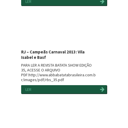
LER
RJ – Campeãs Carnaval 2013: Vila
Isabel e Basf
PARA LER A REVISTA BATATA SHOW EDIÇÃO
35, ACESSE O ARQUIVO
PDF:http://www.abbabatatabrasileira.com.b
r/images/pdf/rbs_35.pdf
LER