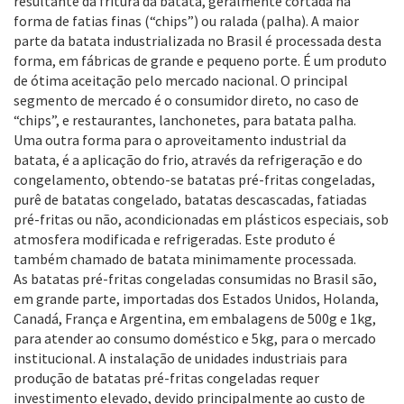
resultante da fritura da batata, geralmente cortada na
forma de fatias finas (“chips”) ou ralada (palha). A maior
parte da batata industrializada no Brasil é processada desta
forma, em fábricas de grande e pequeno porte. É um produto
de ótima aceitação pelo mercado nacional. O principal
segmento de mercado é o consumidor direto, no caso de
“chips”, e restaurantes, lanchonetes, para batata palha.
Uma outra forma para o aproveitamento industrial da
batata, é a aplicação do frio, através da refrigeração e do
congelamento, obtendo-se batatas pré-fritas congeladas,
purê de batatas congelado, batatas descascadas, fatiadas
pré-fritas ou não, acondicionadas em plásticos especiais, sob
atmosfera modificada e refrigeradas. Este produto é
também chamado de batata minimamente processada.
As batatas pré-fritas congeladas consumidas no Brasil são,
em grande parte, importadas dos Estados Unidos, Holanda,
Canadá, França e Argentina, em embalagens de 500g e 1kg,
para atender ao consumo doméstico e 5kg, para o mercado
institucional. A instalação de unidades industriais para
produção de batatas pré-fritas congeladas requer
investimento elevado, devido principalmente ao custo de