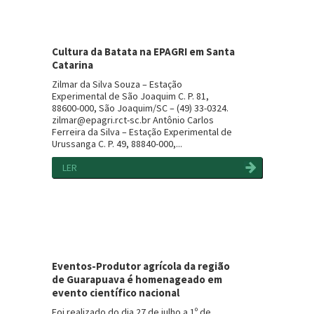
Cultura da Batata na EPAGRI em Santa
Catarina
Zilmar da Silva Souza – Estação
Experimental de São Joaquim C. P. 81,
88600-000, São Joaquim/SC – (49) 33-0324.
zilmar@epagri.rct-sc.br Antônio Carlos
Ferreira da Silva – Estação Experimental de
Urussanga C. P. 49, 88840-000,...
LER
Eventos-Produtor agrícola da região
de Guarapuava é homenageado em
evento científico nacional
Foi realizado do dia 27 de julho a 1º de