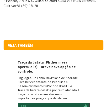
* PARRA, J.R.P. & C. OMOTO. 2004. Cada vez mais terríveis.
Cultivar VI (59): 18-20.
VEJA TAMBÉM
Traça da batata (Phthorimaea
operculella) – Breve nova opção de
controle.
Eng. Agro. Dr. Fábio Maximiano de Andrade
Silva Representante de Pesquisa e
Desenvolvimento DuPont do Brasil S.A.
Traça da batata-detalhe ponteiro atacado A
traça da batata é uma das mais
importantes pragas que danificam...
LER