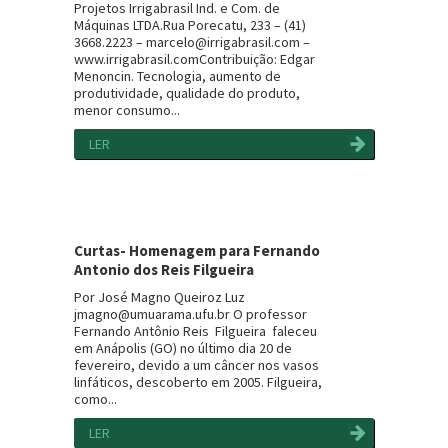
Projetos Irrigabrasil Ind. e Com. de
Máquinas LTDA.Rua Porecatu, 233 – (41)
3668.2223 – marcelo@irrigabrasil.com –
www.irrigabrasil.comContribuição: Edgar
Menoncin. Tecnologia, aumento de
produtividade, qualidade do produto,
menor consumo...
LER
Curtas- Homenagem para Fernando
Antonio dos Reis Filgueira
Por José Magno Queiroz Luz
jmagno@umuarama.ufu.br O professor
Fernando Antônio Reis Filgueira faleceu
em Anápolis (GO) no último dia 20 de
fevereiro, devido a um câncer nos vasos
linfáticos, descoberto em 2005. Filgueira,
como...
LER