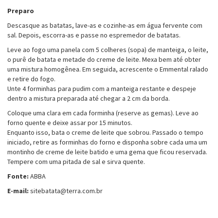
Preparo
Descasque as batatas, lave-as e cozinhe-as em água fervente com
sal. Depois, escorra-as e passe no espremedor de batatas.
Leve ao fogo uma panela com 5 colheres (sopa) de manteiga, o leite,
o purê de batata e metade do creme de leite. Mexa bem até obter
uma mistura homogênea. Em seguida, acrescente o Emmental ralado
e retire do fogo.
Unte 4 forminhas para pudim com a manteiga restante e despeje
dentro a mistura preparada até chegar a 2 cm da borda.
Coloque uma clara em cada forminha (reserve as gemas). Leve ao
forno quente e deixe assar por 15 minutos.
Enquanto isso, bata o creme de leite que sobrou. Passado o tempo
iniciado, retire as forminhas do forno e disponha sobre cada uma um
montinho de creme de leite batido e uma gema que ficou reservada.
Tempere com uma pitada de sal e sirva quente.
Fonte:
ABBA
E-mail:
sitebatata@terra.com.br