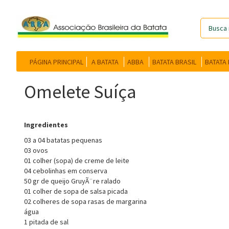
PÁGINA PRINCIPAL
A BATATA
ABBA
BATATA BRASIL
BATATA
Omelete Suíça
Ingredientes
03 a 04 batatas pequenas
03 ovos
01 colher (sopa) de creme de leite
04 cebolinhas em conserva
50 gr de queijo GruyÃ¨re ralado
01 colher de sopa de salsa picada
02 colheres de sopa rasas de margarina
água
1 pitada de sal