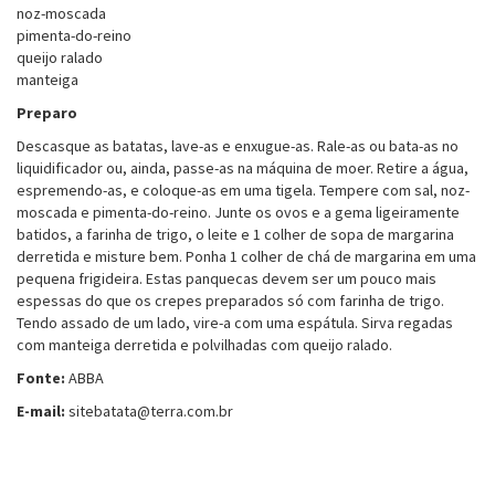
noz-moscada
pimenta-do-reino
queijo ralado
manteiga
Preparo
Descasque as batatas, lave-as e enxugue-as. Rale-as ou bata-as no
liquidificador ou, ainda, passe-as na máquina de moer. Retire a água,
espremendo-as, e coloque-as em uma tigela. Tempere com sal, noz-
moscada e pimenta-do-reino. Junte os ovos e a gema ligeiramente
batidos, a farinha de trigo, o leite e 1 colher de sopa de margarina
derretida e misture bem. Ponha 1 colher de chá de margarina em uma
pequena frigideira. Estas panquecas devem ser um pouco mais
espessas do que os crepes preparados só com farinha de trigo.
Tendo assado de um lado, vire-a com uma espátula. Sirva regadas
com manteiga derretida e polvilhadas com queijo ralado.
Fonte:
ABBA
E-mail:
sitebatata@terra.com.br