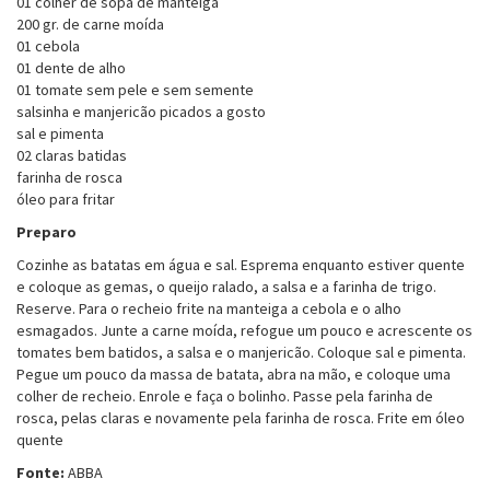
01 colher de sopa de manteiga
200 gr. de carne moída
01 cebola
01 dente de alho
01 tomate sem pele e sem semente
salsinha e manjericão picados a gosto
sal e pimenta
02 claras batidas
farinha de rosca
óleo para fritar
Preparo
Cozinhe as batatas em água e sal. Esprema enquanto estiver quente
e coloque as gemas, o queijo ralado, a salsa e a farinha de trigo.
Reserve. Para o recheio frite na manteiga a cebola e o alho
esmagados. Junte a carne moída, refogue um pouco e acrescente os
tomates bem batidos, a salsa e o manjericão. Coloque sal e pimenta.
Pegue um pouco da massa de batata, abra na mão, e coloque uma
colher de recheio. Enrole e faça o bolinho. Passe pela farinha de
rosca, pelas claras e novamente pela farinha de rosca. Frite em óleo
quente
Fonte:
ABBA