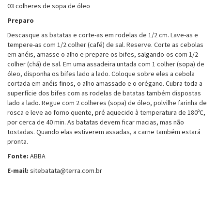
03 colheres de sopa de óleo
Preparo
Descasque as batatas e corte-as em rodelas de 1/2 cm. Lave-as e
tempere-as com 1/2 colher (café) de sal. Reserve. Corte as cebolas
em anéis, amasse o alho e prepare os bifes, salgando-os com 1/2
colher (chá) de sal. Em uma assadeira untada com 1 colher (sopa) de
óleo, disponha os bifes lado a lado. Coloque sobre eles a cebola
cortada em anéis finos, o alho amassado e o orégano. Cubra toda a
superfície dos bifes com as rodelas de batatas também dispostas
lado a lado. Regue com 2 colheres (sopa) de óleo, polvilhe farinha de
rosca e leve ao forno quente, pré aquecido à temperatura de 180ºC,
por cerca de 40 min. As batatas devem ficar macias, mas não
tostadas. Quando elas estiverem assadas, a carne também estará
pronta.
Fonte:
ABBA
E-mail:
sitebatata@terra.com.br