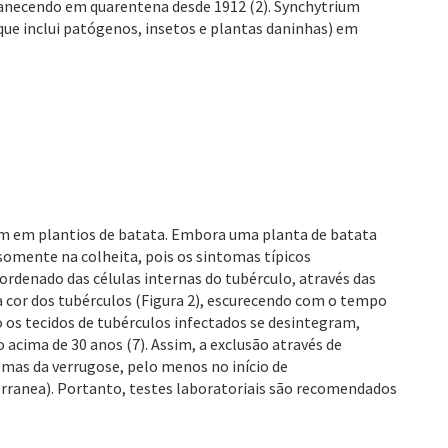
anecendo em quarentena desde 1912 (2). Synchytrium
ue inclui patógenos, insetos e plantas daninhas) em
um em plantios de batata. Embora uma planta de batata
somente na colheita, pois os sintomas típicos
rdenado das células internas do tubérculo, através das
a cor dos tubérculos (Figura 2), escurecendo com o tempo
 os tecidos de tubérculos infectados se desintegram,
cima de 30 anos (7). Assim, a exclusão através de
mas da verrugose, pelo menos no início de
ranea). Portanto, testes laboratoriais são recomendados