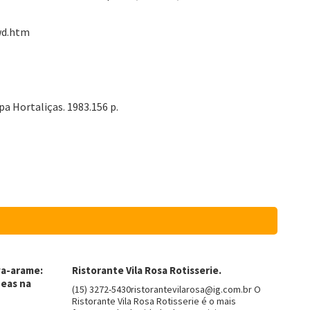
wd.htm
apa Hortaliças. 1983.156 p.
va-arame:
Ristorante Vila Rosa Rotisserie.
neas na
(15) 3272-5430ristorantevilarosa@ig.com.br O
Ristorante Vila Rosa Rotisserie é o mais