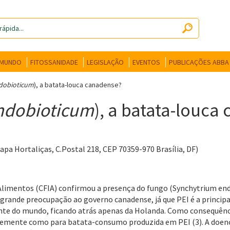
 MUNDO
FITOSSANIDADE
LEGISLAÇÃO
EVENTOS
PUBLICAÇÕES ABBA
dobioticum
), a batata-louca canadense?
ndobioticum
), a batata-louca
pa Hortaliças, C.Postal 218, CEP 70359-970 Brasília, DF)
Alimentos (CFIA) confirmou a presença do fungo (Synchytrium endo
u grande preocupação ao governo canadense, já que PEI é a princi
ente do mundo, ficando atrás apenas da Holanda. Como consequê
emente como para batata-consumo produzida em PEI (3). A doenç