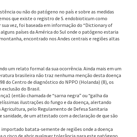
istência ou não do patógeno no país e sobre as medidas
remos que existe o registro de S. endobioticum como
or sua vez, foi baseada em informação do “Dictionary of
a alguns países da América do Sul onde o patógeno estaria
e montanha, encontrado nos Andes centrais e regiões altas
tando um relato formal da sua ocorrência. Ainda mais em um
teratura brasileira não traz nenhuma menção desta doença
998 do Centro de diagnóstico do NPPO (Holanda) (8), os
 exclusão do Brasil.
ença1 (então chamada de “sarna negra” ou “galha da
elíssimas ilustrações do fungo e da doença, alertando
da Agricultura, pelo Regulamento de Defesa Sanitaria
e sanidade, de um attestado com a declaração de que são
mos importado batata-semente de regiões onde a doença
a o risco de abrir qualquer tolerância para este patógeno