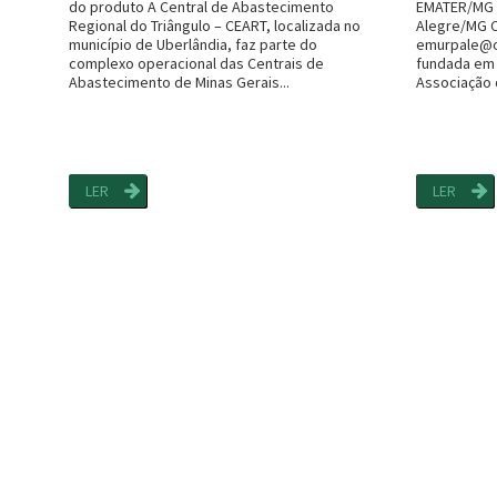
do produto A Central de Abastecimento
EMATER/MG A
Regional do Triângulo – CEART, localizada no
Alegre/MG CE
município de Uberlândia, faz parte do
emurpale@o
complexo operacional das Centrais de
fundada em
Abastecimento de Minas Gerais...
Associação d
LER
LER