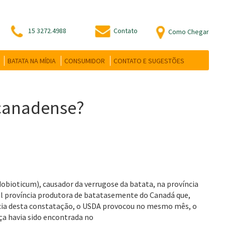
15 3272.4988
Contato
Como Chegar
BATATA NA MÍDIA
CONSUMIDOR
CONTATO E SUGESTÕES
 canadense?
bioticum), causador da verrugose da batata, na província
pal província produtora de batatasemente do Canadá que,
ncia desta constatação, o USDA provocou no mesmo mês, o
a havia sido encontrada no