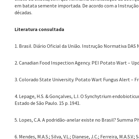
em batata semente importada. De acordo com a Instrução N
décadas.
Literatura consultada
1. Brasil. Diário Oficial da União. Instrução Normativa DAS
2. Canadian Food Inspection Agency. PEI Potato Wart – Up
3. Colorado State University. Potato Wart Fungus Alert – 
4. Lepage, H.S. & Gonçalves, L.I. O Synchytrium endobioticu
Estado de São Paulo. 15 p. 1941.
5. Lopes, C.A. A podridão-anelar existe no Brasil? Summa 
6. Mendes, M.A.S.; Silva, V.L.; Dianese, J.C.; Ferreira, M.A.S.