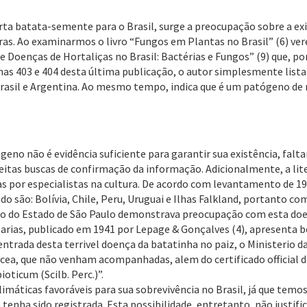
ta batata-semente para o Brasil, surge a preocupação sobre a ex
ras. Ao examinarmos o livro “Fungos em Plantas no Brasil” (6) ve
de Doenças de Hortaliças no Brasil: Bactérias e Fungos” (9) que, p
nas 403 e 404 desta última publicação, o autor simplesmente list
e, Brasil e Argentina. Ao mesmo tempo, indica que é um patógeno d
ógeno não é evidência suficiente para garantir sua existência, fal
itas buscas de confirmação da informação. Adicionalmente, a li
as por especialistas na cultura. De acordo com levantamento de 1
o são: Bolívia, Chile, Peru, Uruguai e Ilhas Falkland, portanto com
ércio do Estado de São Paulo demonstrava preocupação com esta do
arias, publicado em 1941 por Lepage & Gonçalves (4), apresenta b
entrada desta terrivel doença da batatinha no paiz, o Ministerio 
cea, que não venham acompanhadas, alem do certificado official d
ticum (Scilb. Perc.)”.
limáticas favoráveis para sua sobrevivência no Brasil, já que te
enha sido registrada. Esta possibilidade, entretanto, não justific