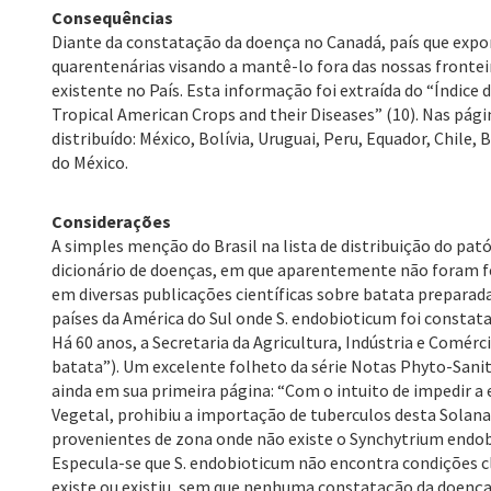
Consequências
Diante da constatação da doença no Canadá, país que expor
quarentenárias visando a mantê-lo fora das nossas frontei
existente no País. Esta informação foi extraída do “Índice 
Tropical American Crops and their Diseases” (10). Nas pági
distribuído: México, Bolívia, Uruguai, Peru, Equador, Chil
do México.
Considerações
A simples menção do Brasil na lista de distribuição do pat
dicionário de doenças, em que aparentemente não foram fe
em diversas publicações científicas sobre batata preparad
países da América do Sul onde S. endobioticum foi constatad
Há 60 anos, a Secretaria da Agricultura, Indústria e Com
batata”). Um excelente folheto da série Notas Phyto-Sanit
ainda em sua primeira página: “Com o intuito de impedir a 
Vegetal, prohibiu a importação de tuberculos desta Solana
provenientes de zona onde não existe o Synchytrium endobio
Especula-se que S. endobioticum não encontra condições c
existe ou existiu, sem que nenhuma constatação da doença t