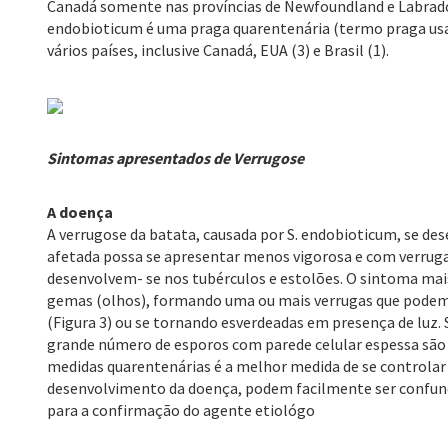
Canadá somente nas províncias de Newfoundland e Labrado
endobioticum é uma praga quarentenária (termo praga usad
vários países, inclusive Canadá, EUA (3) e Brasil (1).
Sintomas apresentados de Verrugose
A doença
A verrugose da batata, causada por S. endobioticum, se d
afetada possa se apresentar menos vigorosa e com verrugas
desenvolvem- se nos tubérculos e estolões. O sintoma mai
gemas (olhos), formando uma ou mais verrugas que podem cr
(Figura 3) ou se tornando esverdeadas em presença de luz.
grande número de esporos com parede celular espessa são l
medidas quarentenárias é a melhor medida de se controlar
desenvolvimento da doença, podem facilmente ser confund
para a confirmação do agente etiológo