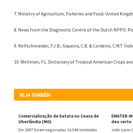
7. Ministry of Agriculture, Fisheries and Food. United Kin
8. News from the Diagnostic Centre of the Dutch NPPO. P
9. Reifschnneider, F.J.B.; Siqueira, C.B. & Cordeiro, C.M.T. 
10. Wellman, F.L. Dictionary of Tropical American Crops and
VEJA TAMBÉM
Comercialização de batata no Ceasa de
EMATER-MG
Uberlândia (MG)
deu certo
Em 2007 foram negociadas 16.540 toneladas
João Lucio 