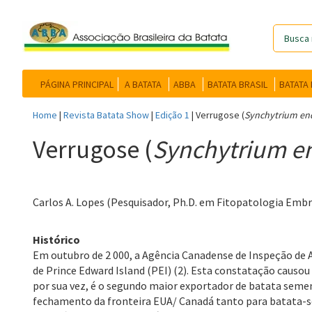
PÁGINA PRINCIPAL
A BATATA
ABBA
BATATA BRASIL
BATATA
Home
|
Revista Batata Show
|
Edição 1
|
Verrugose (
Synchytrium en
Verrugose (
Synchytrium e
Carlos A. Lopes (Pesquisador, Ph.D. em Fitopatologia Embra
Histórico
Em outubro de 2 000, a Agência Canadense de Inspeção de 
de Prince Edward Island (PEI) (2). Esta constatação causo
por sua vez, é o segundo maior exportador de batata sem
fechamento da fronteira EUA/ Canadá tanto para batata-s