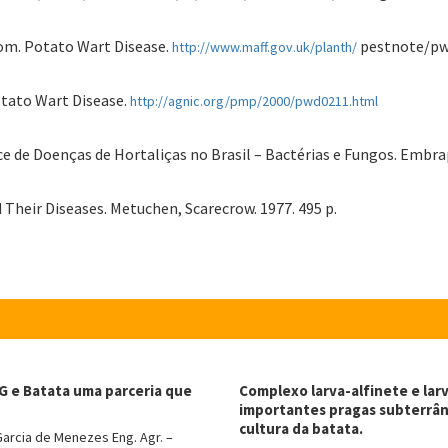
gdom. Potato Wart Disease.
pestnote/p
http://www.maff.gov.uk/planth/
otato Wart Disease.
http://agnic.org/pmp/2000/pwd0211.html
Índice de Doenças de Hortaliças no Brasil – Bactérias e Fungos. Embr
 Their Diseases. Metuchen, Scarecrow. 1977. 495 p.
 e Batata uma parceria que
Complexo larva-alfinete e lar
importantes pragas subterrâ
cultura da batata.
Garcia de Menezes Eng. Agr. –