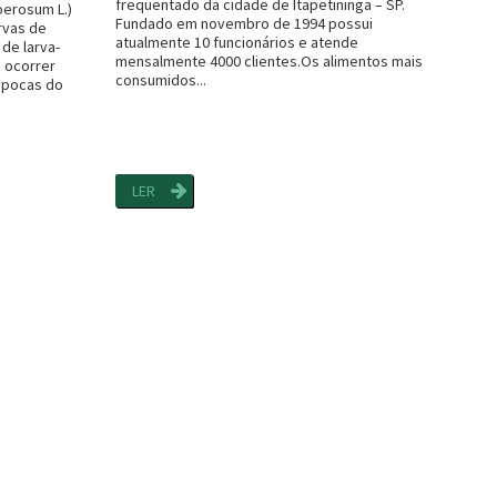
frequentado da cidade de Itapetininga – SP.
berosum L.)
Fundado em novembro de 1994 possui
rvas de
atualmente 10 funcionários e atende
de larva-
mensalmente 4000 clientes.Os alimentos mais
 ocorrer
consumidos...
épocas do
LER