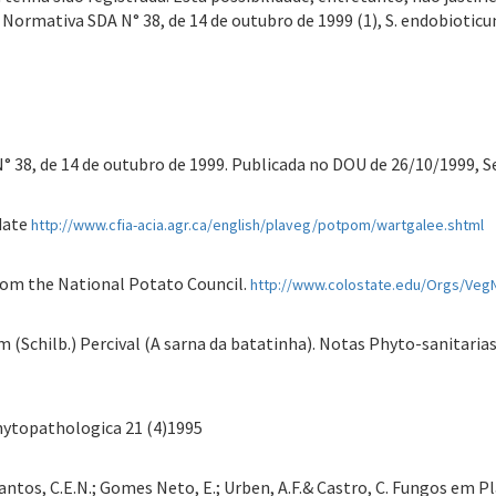
ormativa SDA N° 38, de 14 de outubro de 1999 (1), S. endobiotic
 N° 38, de 14 de outubro de 1999. Publicada no DOU de 26/10/1999, S
date
http://www.cfia-acia.agr.ca/english/plaveg/potpom/wartgalee.shtml
From the National Potato Council.
http://www.colostate.edu/Orgs/Veg
m (Schilb.) Percival (A sarna da batatinha). Notas Phyto-sanitaria
Phytopathologica 21 (4)1995
V.; Santos, C.E.N.; Gomes Neto, E.; Urben, A.F.& Castro, C. Fungos em 