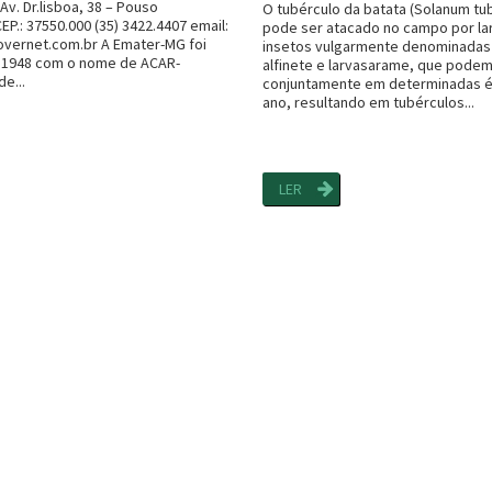
v. Dr.lisboa, 38 – Pouso
O tubérculo da batata (Solanum tu
P.: 37550.000 (35) 3422.4407 email:
pode ser atacado no campo por la
vernet.com.br A Emater-MG foi
insetos vulgarmente denominadas 
 1948 com o nome de ACAR-
alfinete e larvasarame, que podem
e...
conjuntamente em determinadas 
ano, resultando em tubérculos...
LER