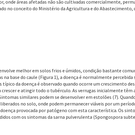
r, onde áreas afetadas não são cultivadas comercialmente, perm
o no conceito do Ministério da Agricultura e do Abastecimento, q
esenvolve melhor em solos frios e úmidos, condição bastante com
 na base do caule (Figura 1), a doença é normalmente percebida 
s típico da doença é observado quando ocorre um crescimento deso
escer e atingir todo o tubérculo. As verrugas inicialmente têm 
 Sintomas similares podem se desenvolver em estolões (7). Quando
iberados no solo, onde podem permanecer viáveis por um período a
 doença provocada por patógeno com esta característica. Os sinto
idos com os sintomas da sarna pulverulenta (Spongospora subter