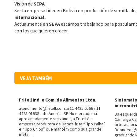
Visión de
SEPA
.
Ser la empresa líder en Bolivia en producción de semilla d
internacional.
Actualmente en
SEPA
estamos trabajando para postularnos
con los que quieren crecer.
VEJA TAMBÉM
Fritell Ind. e Com. de Alimentos Ltda.
Sintomatol
micronutri
atendimento@fritell.com.br11 4425.6566 / 11
4425.0193Santo André – SP No mercado há
Da esquerda
aproximadamente seis anos, a Fritell é a
Camargo Ca
empresa produtora de Batata frita “Tipo Palha”
prof. assoc
e “Tipo Chips” que mantém como sua grande
Deondeon@e
meta,...
graduandoA