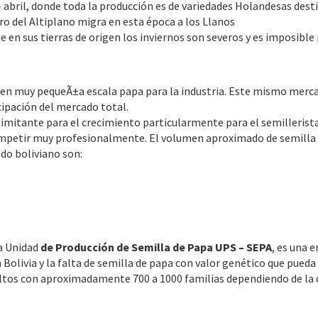
 abril, donde toda la producción es de variedades Holandesas dest
pero del Altiplano migra en esta época a los Llanos
e en sus tierras de origen los inviernos son severos y es imposible 
 en muy pequeÃ±a escala papa para la industria. Este mismo merca
icipación del mercado total.
imitante para el crecimiento particularmente para el semillerista
mpetir muy profesionalmente. El volumen aproximado de semilla p
do boliviano son:
La Unidad
de Producción de Semilla de Papa UPS – SEPA
, es una 
Bolivia y la falta de semilla de papa con valor genético que pued
ltos con aproximadamente 700 a 1000 familias dependiendo de la d