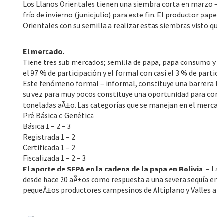
Los Llanos Orientales tienen una siembra corta en marzo –
frío de invierno (juniojulio) para este fin. El productor pa
Orientales con su semilla a realizar estas siembras visto qu
El mercado.
Tiene tres sub mercados; semilla de papa, papa consumo y
el 97 % de participación y el formal con casi el 3 % de part
Este fenómeno formal – informal, constituye una barrera l
su vez para muy pocos constituye una oportunidad para co
toneladas aÃ±o. Las categorías que se manejan en el merca
Pré Básica o Genética
Básica 1 – 2 – 3
Registrada 1 – 2
Certificada 1 – 2
Fiscalizada 1 – 2 – 3
El aporte de SEPA en la cadena de la papa en Bolivia
. – 
desde hace 20 aÃ±os como respuesta a una severa sequía en 
pequeÃ±os productores campesinos de Altiplano y Valles a