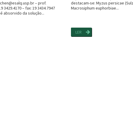
hen@esalq.usp.br – prof.
destacam-se: Myzus persicae (Sulz
 19 3429.4170 – fax: 19 3434.7947
Macrosiphum euphorbiae...
é absorvido da solução...
LER