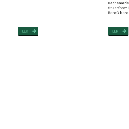
Dechenardec
titularfone:
BoroO boro 
LER
LER