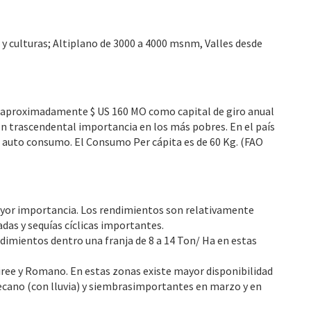
 y culturas; Altiplano de 3000 a 4000 msnm, Valles desde
ueve aproximadamente $ US 160 MO como capital de giro anual
on trascendental importancia en los más pobres. En el país
e auto consumo. El Consumo Per cápita es de 60 Kg. (FAO
 mayor importancia. Los rendimientos son relativamente
adas y sequías cíclicas importantes.
imientos dentro una franja de 8 a 14 Ton/ Ha en estas
ee y Romano. En estas zonas existe mayor disponibilidad
ecano (con lluvia) y siembrasimportantes en marzo y en