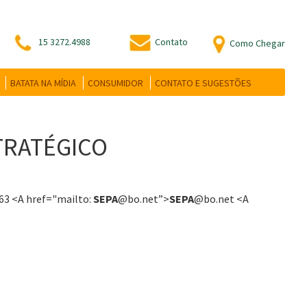
15 3272.4988
Contato
Como Chegar
BATATA NA MÍDIA
CONSUMIDOR
CONTATO E SUGESTÕES
STRATÉGICO
663 <A href="mailto:
SEPA
@bo.net”>
SEPA
@bo.net <A