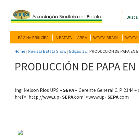
PÁGINA PRINCIPAL
A BATATA
ABBA
BATATA BRASIL
BATATA
Home
|
Revista Batata Show
|
Edição 12
|
PRODUCCIÓN DE PAPA EN B
PRODUCCIÓN DE PAPA EN B
Ing. Nelson Ríos UPS –
SEPA
– Gerente General C. P. 2144 –
href="http://www.up-
SEPA
.com”>www.up-
SEPA
.com