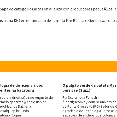
e papa de categorías altas en alianza con productores pequeÃ±os,
c
 a una ISO en el mercado de semilla Pré Básica o Genética. Todo 
ogia de deficiência dos
O pulgão verde da batata Myz
entes na batateira
persicae (Suiz.)
 para a direita:Quirino Augusto de
Rui Scaramella Furiatti –
rmelo qacarme@esalq.usp.br –
furiatti@convoy.com.br Universida
iadoMagnus Dall’Igna
de Ponta Grossa (UEPG) Setor de C
salq.usp.br – Pós-
Agrárias e de Tecnologia Entre as p
ntonio Roque
espécies de afídeos que colonizam