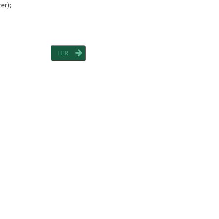
er);
LER