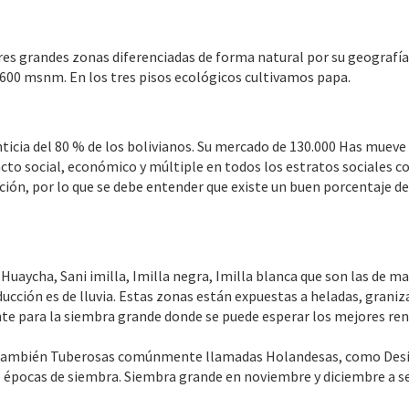
tres grandes zonas diferenciadas de forma natural por su geografía
 600 msnm. En los tres pisos ecológicos cultivamos papa.
limenticia del 80 % de los bolivianos. Su mercado de 130.000 Has m
acto social, económico y múltiple en todos los estratos sociales c
ción, por lo que se debe entender que existe un buen porcentaje d
Huaycha, Sani imilla, Imilla negra, Imilla blanca que son las de
ducción es de lluvia. Estas zonas están expuestas a heladas, graniz
e para la siembra grande donde se puede esperar los mejores rend
 también Tuberosas comúnmente llamadas Holandesas, como Desir
e épocas de siembra. Siembra grande en noviembre y diciembre a s