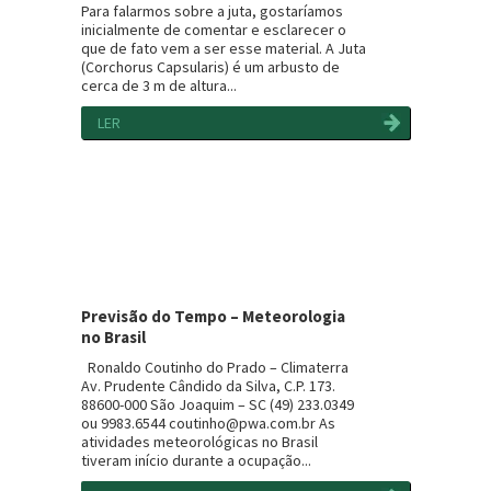
Para falarmos sobre a juta, gostaríamos
inicialmente de comentar e esclarecer o
que de fato vem a ser esse material. A Juta
(Corchorus Capsularis) é um arbusto de
cerca de 3 m de altura...
LER
Previsão do Tempo – Meteorologia
no Brasil
Ronaldo Coutinho do Prado – Climaterra
Av. Prudente Cândido da Silva, C.P. 173.
88600-000 São Joaquim – SC (49) 233.0349
ou 9983.6544 coutinho@pwa.com.br As
atividades meteorológicas no Brasil
tiveram início durante a ocupação...