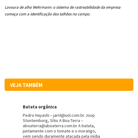
Lavoura de alho Wehrmann: o sistema de
rastreabilidade da empresa
começa com a
identificação dos talhões no campo.
VEJA TAMBÉM
Batata orgânica
Pedro Hayashi – jarril@uol.com.br Joop
Stontemborg, Sítio A Boa Terra –
aboaterra@aboaterra.com.br A batata,
juntamente com o tomate e o morango,
vem sendo duramente atacada pela mídia