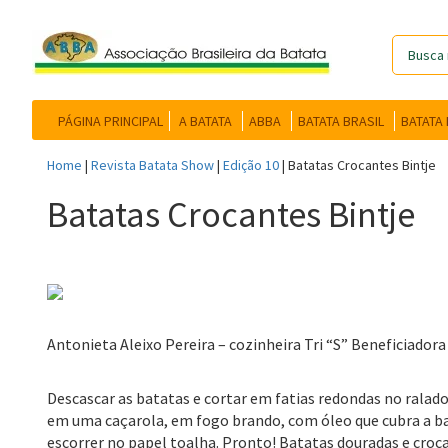
PÁGINA PRINCIPAL
A BATATA
ABBA
BATATA BRASIL
BATATA
Home
|
Revista Batata Show
|
Edição 10
|
Batatas Crocantes Bintje
Batatas Crocantes Bintje
Antonieta Aleixo Pereira – cozinheira Tri “S” Beneficiador
Descascar as batatas e cortar em fatias redondas no ralador
em uma caçarola, em fogo brando, com óleo que cubra a bat
escorrer no papel toalha. Pronto! Batatas douradas e croc