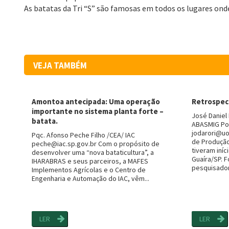
As batatas da Tri “S” são famosas em todos os lugares ond
VEJA TAMBÉM
Amontoa antecipada: Uma operação
Retrospect
importante no sistema planta forte –
José Daniel
batata.
ABASMIG Po
jodarori@uo
Pqc. Afonso Peche Filho /CEA/ IAC
de Produção
peche@iac.sp.gov.br Com o propósito de
tiveram iníc
desenvolver uma “nova bataticultura”, a
Guaíra/SP. F
IHARABRAS e seus parceiros, a MAFES
pesquisadore
Implementos Agrícolas e o Centro de
Engenharia e Automação do IAC, vêm...
LER
LER