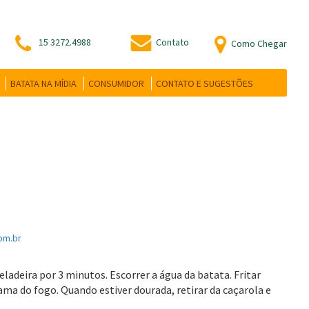
15 3272.4988
Contato
Como Chegar
BATATA NA MÍDIA
CONSUMIDOR
CONTATO E SUGESTÕES
om.br
ladeira por 3 minutos. Escorrer a água da batata. Fritar
ma do fogo. Quando estiver dourada, retirar da caçarola e