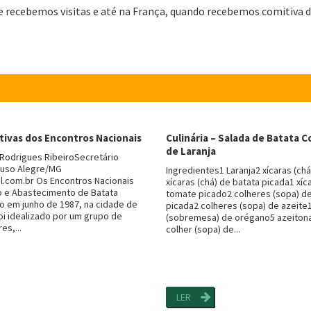
e recebemos visitas e até na França, quando recebemos comitiva d
ivas dos Encontros Nacionais
Culinária – Salada de Batata 
de Laranja
 Rodrigues RibeiroSecretário
uso Alegre/MG
Ingredientes1 Laranja2 xícaras (ch
l.com.br Os Encontros Nacionais
xícaras (chá) de batata picada1 xíc
 e Abastecimento de Batata
tomate picado2 colheres (sopa) d
io em junho de 1987, na cidade de
picada2 colheres (sopa) de azeite1
oi idealizado por um grupo de
(sobremesa) de orégano5 azeiton
s,...
colher (sopa) de...
LER