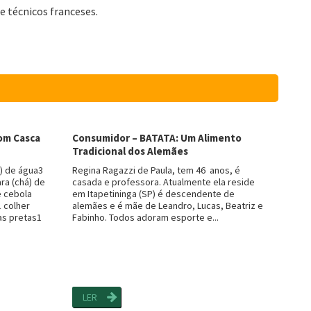
e técnicos franceses.
Com Casca
Consumidor – BATATA: Um Alimento
Tradicional dos Alemães
á) de água3
Regina Ragazzi de Paula, tem 46 anos, é
ara (chá) de
casada e professora. Atualmente ela reside
e cebola
em Itapetininga (SP) é descendente de
 colher
alemães e é mãe de Leandro, Lucas, Beatriz e
as pretas1
Fabinho. Todos adoram esporte e...
LER