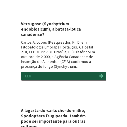
Verrugose (Synchytrium
endobioticum), a batata-louca
canadense?
Carlos A. Lopes (Pesquisador, Ph.D. em
Fitopatologia Embrapa Hortaliças, C.Postal
218, CEP 70359-970 Brasília, DF) HistóricoEm
outubro de 2 000, a Agência Canadense de
Inspeção de Alimentos (CFIA) confirmou a
presença do fungo (Synchytrium...
LER
A lagarta-do-cartucho-do-milho,
Spodoptera frugiperda, também
pode ser importante para outras
culturas