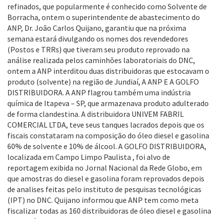
refinados, que popularmente é conhecido como Solvente de
Borracha, ontem o superintendente de abastecimento do
ANP, Dr. João Carlos Quijano, garantiu que na próxima
semana estará divulgando os nomes dos revendedores
(Postos e TRRs) que tiveram seu produto reprovado na
análise realizada pelos caminhões laboratoriais do DNC,
ontem a ANP interditou duas distribuidoras que estocavam o
produto (solvente) na região de Jundiaí, A ANP E A GOLFO
DISTRIBUIDORA. A ANP flagrou também uma indústria
química de Itapeva – SP, que armazenava produto adulterado
de forma clandestina. A distribuidora UNIVEM FABRIL
COMERCIAL LTDA, teve seus tanques lacrados depois que os
fiscais constataram na composição do óleo diesel e gasolina
60% de solvente e 10% de álcool. A GOLFO DISTRIBUIDORA,
localizada em Campo Limpo Paulista , foi alvo de
reportagem exibida no Jornal Nacional da Rede Globo, em
que amostras do diesel e gasolina foram reprovados depois
de analises feitas pelo instituto de pesquisas tecnológicas
(IPT) no DNC. Quijano informou que ANP tem como meta
fiscalizar todas as 160 distribuidoras de óleo diesel e gasolina