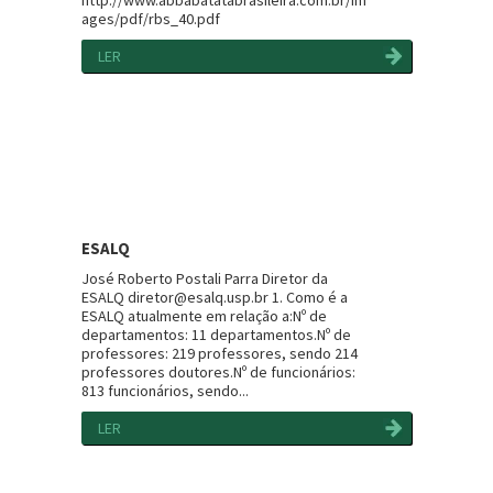
http://www.abbabatatabrasileira.com.br/im
ages/pdf/rbs_40.pdf
LER
ESALQ
José Roberto Postali Parra Diretor da
ESALQ diretor@esalq.usp.br 1. Como é a
ESALQ atualmente em relação a:Nº de
departamentos: 11 departamentos.Nº de
professores: 219 professores, sendo 214
professores doutores.Nº de funcionários:
813 funcionários, sendo...
LER